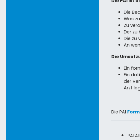
Die PAI ist e
Die Be
Was zu 
Zu ver
Der zu
Die zu
An wen
Die Umsetzu
Ein for
Ein dat
der Ve
Arzt l
Die PAI
Form
PAI A