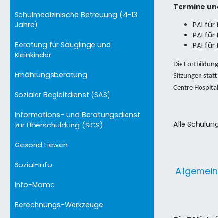
Termine u
Schulmedizinische Betreuung (4-13
PAI für
Jahre)
PAI für
Beratung für Säuglinge und
PAI für
Kleinkinder
Die Fortbildu
Ernährungsberatung
Sitzungen stat
Centre Hospita
Sozialer Begleitdienst (SAS)
Informations- und Beratungsdienst
Alle Schulun
zur Überschuldung (SICS)
Gesond Liewen
Sozial-Info
Allgemein
Info-Mama
Berechnungs-Werkzeuge