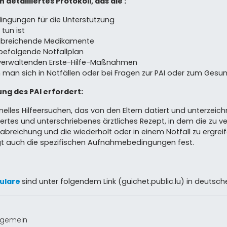
in detailliertes Protokoll, das die :
dingungen für die Unterstützung
tun ist
abreichende Medikamente
 befolgende Notfallplan
 verwaltenden Erste-Hilfe-Maßnahmen
 man sich in Notfällen oder bei Fragen zur PAI oder zum Ges
ng des PAI erfordert:
melles Hilfeersuchen, das von den Eltern datiert und unterzeichn
iertes und unterschriebenes ärztliches Rezept, in dem die zu 
rabreichung und die wiederholt oder in einem Notfall zu er
egt auch die spezifischen Aufnahmebedingungen fest.
ulare
sind unter folgendem Link (guichet.public.lu) in deutsc
llgemein