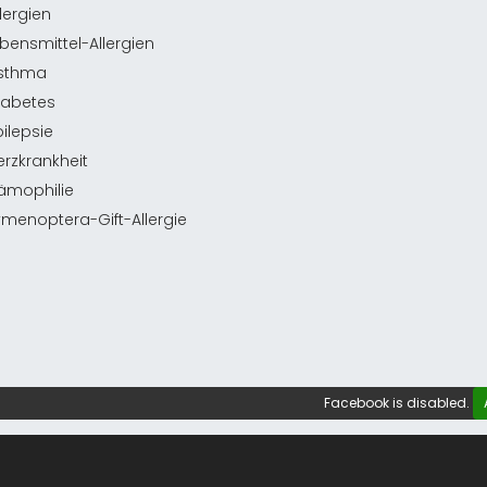
llergien
ebensmittel-Allergien
Asthma
iabetes
pilepsie
erzkrankheit
ämophilie
ymenoptera-Gift-Allergie
Facebook is disabled.