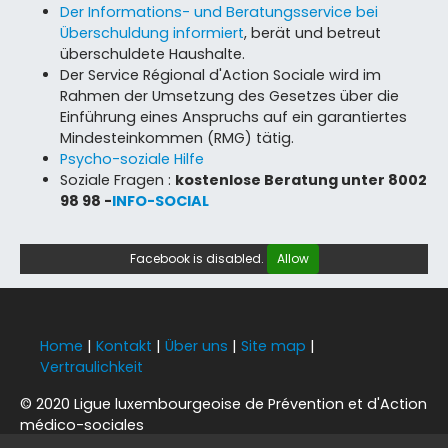
Der Informations- und Beratungsservice bei
Überschuldung informiert
, berät und betreut
überschuldete Haushalte.
Der Service Régional d'Action Sociale wird im
Rahmen der Umsetzung des Gesetzes über die
Einführung eines Anspruchs auf ein garantiertes
Mindesteinkommen (RMG) tätig.
Psycho-soziale Hilfe
Soziale Fragen :
kostenlose Beratung unter 8002
98 98 -
INFO-SOCIAL
Facebook is disabled.
Allow
Home
|
Kontakt
|
Über uns
|
Site map
|
Vertraulichkeit
© 2020 Ligue luxembourgeoise de Prévention et d'Action
médico-sociales