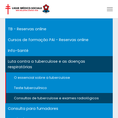
Skip to main content
TB - Reservas online
Cursos de formação PAI - Reservas online
Info-Santé
Luta contra a tuberculose e as doenças
respiratórias
O essencial sobre a tuberculose
Teste tuberculínico
Consultas de tuberculose e exames radiológicos
Consulta para fumadores