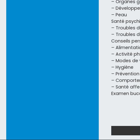
– Organes gé
– Développe
– Peau
Santé psych
– Troubles 
– Troubles d
Conseils pers
– Alimentati
– Activité p
– Modes de 
– Hygiène
– Prévention
– Comportem
– Santé affe
Examen buc