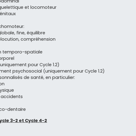
bdominal
quelettique et locomoteur
énitaux
chomoteur:
lobale, fine, équilibre
élocution, compréhension
on temporo-spatiale
rporel
 (uniquement pour Cycle 1.2)
ent psychosocial (uniquement pour Cycle 1.2)
onnalisés de santé, en particulier:
on
hysique
 accidents
co-dentaire
ycle 3-2 et Cycle 4-2