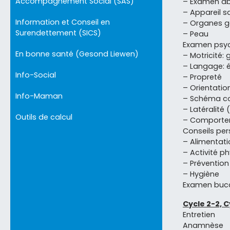
Accompagnement Social (SAS)
– Examen a
– Appareil s
Information et Conseil en
– Organes g
Surendettement (SICS)
– Peau
Examen psy
En bonne santé (Gesond Liewen)
– Motricité: g
– Langage: 
Info-Social
– Propreté
– Orientati
Info-Maman
– Schéma co
– Latéralité
Outils de calcul
– Comportem
Conseils pers
– Alimentati
– Activité p
– Prévention
– Hygiène
Examen buc
Cycle 2-2, C
Entretien
Anamnèse