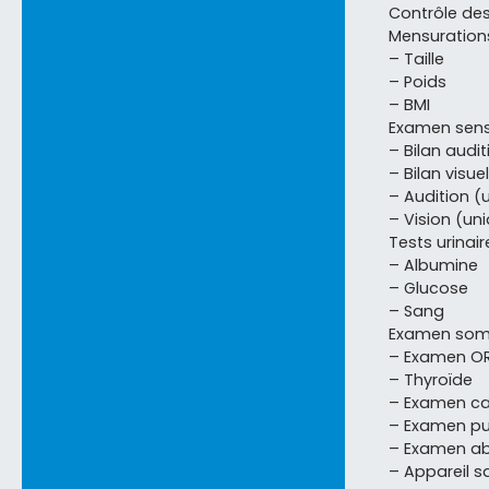
Contrôle de
Mensuration
– Taille
– Poids
– BMI
Examen senso
– Bilan audi
– Bilan visu
– Audition (
– Vision (un
Tests urinair
– Albumine
– Glucose
– Sang
Examen som
– Examen O
– Thyroïde
– Examen car
– Examen pu
– Examen a
– Appareil s