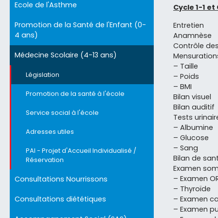
Ecole de l'Asthme
Cycle 1-1 et
Promotion de la Santé de l'Enfant (0-
Entretien
4 ans)
Anamnèse
Contrôle de
Médecine Scolaire (4-13 ans)
Mensuration
– Taille
Législation
– Poids
– BMI
Promotion de la santé à l'école
Bilan visuel
Bilan auditif
Service social à l'école
Tests urinair
– Albumine
Adresses utiles
– Glucose
– Sang
PAI - Projet d'Accueil Individualisé /
Bilan de san
Réservation
Examen som
– Examen O
Consultations Nourrissons
– Thyroïde
– Examen ca
Consultations diététiques
– Examen pu