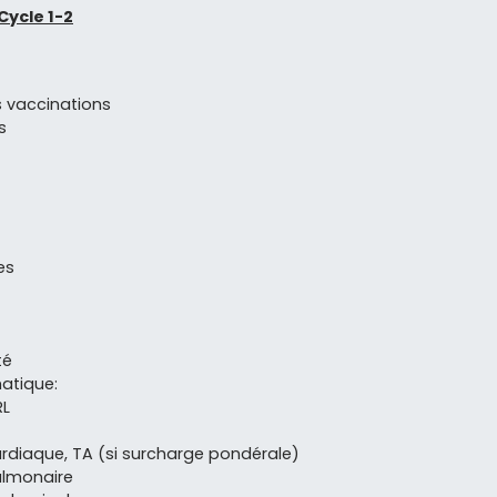
 Cycle 1-2
s vaccinations
s
es
té
atique:
RL
rdiaque, TA (si surcharge pondérale)
lmonaire