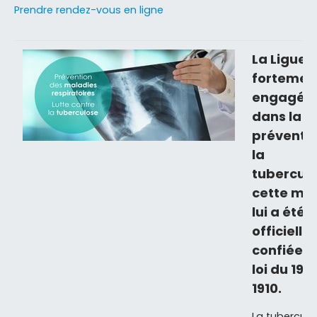
Prendre rendez-vous en ligne
La Ligue 
fortemen
engagée
dans la
préventi
la
tuberculo
cette mis
lui a été
officiell
confiée p
loi du 19 
1910.
La tuberculo