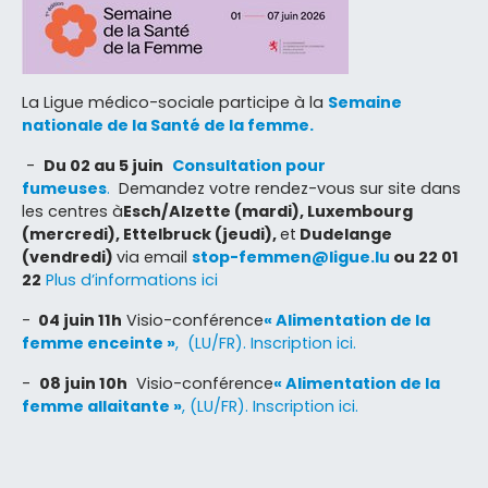
La Ligue médico-sociale participe à la
Semaine
nationale de la Santé de la femme.
-
Du 02 au 5 juin
Consultation pour
fumeuses
.
Demandez votre rendez-vous sur site dans
les centres à
Esch/Alzette (mardi), Luxembourg
(mercredi),
Ettelbruck (jeudi),
et
Dudelange
(vendredi)
via email
stop-femmen@ligue.lu
ou 22 01
22
Plus d’informations ici
-
04 juin 11h
Visio-conférence
« Alimentation de la
femme enceinte »
, (LU/FR). Inscription ici.
-
08 juin 10h
Visio-conférence
« Alimentation de la
femme allaitante »
, (LU/FR). Inscription ici.