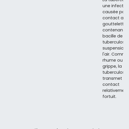
une infectio
causée par l
contact ave
gouttelettes
contenant l
bacille de la
tuberculose
suspension 
l'air. Comme
rhume ou la
grippe, la
tuberculose
transmet pa
contact
relativement
fortuit.