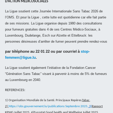
D’ACTION MEDICOSOCIALES
La Ligue soutient cette Journée Internationale Sans Tabac 2026 de
l’OMS. Et pour la Ligue , cette lutte est quotidienne car elle fait partie
de ses missions. La Ligue organise depuis 1980 des consultations
pour fumeurs gratuites dans 4 de ses Centres Médico-Sociaux, à
Luxembourg, Dudelange, Esch sur Alzette et Ettelbruck: les
personnes désireuses d’arrêter de fumer peuvent prendre rendez-vous
par téléphone au 22 01 22 ou par courriel à
stop-
femmen@ligue.lu
.
La Ligue soutient également l’initiative de la Fondation Cancer
“Génération Sans Tabac” visant à parvenir à moins de 5% de fumeurs
au Luxembourg en 2040.
REFERENCES:
1) Organisation Mondiale de la Santé. Principaux Repères.
Tabac,
2)
https://obs.gouvernement.lu/publications Septembre 2025
, 3)
Rapport
KPMG Juillet 2025, 4)Eurostat Good health and Wellbeing Juillet 2025,