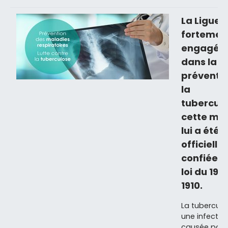
La Ligue 
fortemen
engagée
dans la
préventi
la
tuberculo
cette mis
lui a été
officiell
confiée p
loi du 19 
1910.
La tuberculo
une infectio
causée par l