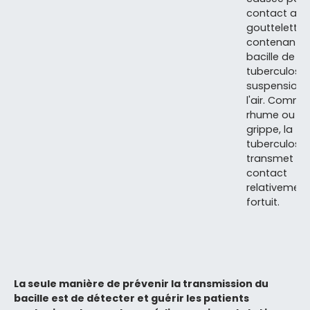
contact ave
gouttelettes
contenant l
bacille de la
tuberculose
suspension 
l'air. Comme
rhume ou la
grippe, la
tuberculose
transmet pa
contact
relativement
fortuit.
La seule manière de prévenir la transmission du
bacille est de détecter et guérir les patients