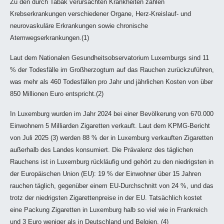
Zu den durch Tabak verursachten Krankheiten zählen
Krebserkrankungen verschiedener Organe, Herz-Kreislauf- und
neurovaskuläre Erkrankungen sowie chronische
Atemwegserkrankungen.(1)
Laut dem Nationalen Gesundheitsobservatorium Luxemburgs sind 11
% der Todesfälle im Großherzogtum auf das Rauchen zurückzuführen,
was mehr als 460 Todesfällen pro Jahr und jährlichen Kosten von über
850 Millionen Euro entspricht.(2)
In Luxemburg wurden im Jahr 2024 bei einer Bevölkerung von 670.000
Einwohnern 5 Milliarden Zigaretten verkauft.
Laut dem KPMG-Bericht
von Juli 2025 (3) werden 88 % der in Luxemburg verkauften Zigaretten
außerhalb des Landes konsumiert. Die Prävalenz des täglichen
Rauchens ist in Luxemburg rückläufig und gehört zu den niedrigsten in
der Europäischen Union (EU): 19 % der Einwohner über 15 Jahren
rauchen täglich, gegenüber einem EU-Durchschnitt von 24 %, und das
trotz der niedrigsten Zigarettenpreise in der EU. Tatsächlich kostet
eine Packung Zigaretten in Luxemburg halb so viel wie in Frankreich
und 3 Euro weniger als in Deutschland und Belgien. (4)