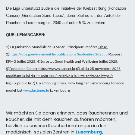
Die Liga unterstützt zudem die Initiative der Krebsstiftung (Fondation
Cancer) „Génération Sans Tabac“, deren Ziel es ist, den Anteil der
Raucher in Luxemburg bis 2040 auf unter 5 % zu senken.
QUELLENANGABEN:
1) Organisation Mondiale de la Santé. Principaux Repères.
Tabac,
2)
https://obs.gouvernement.lu/publications Septembre 2025
, 3)
Rapport
KPMG Juillet 2025, 4)Eurostat Good health and Wellbeing Juillet 2025,
5)Fondation Cancer:https:/wwww.cancer.lu,6)Loi du 28 novembre 2025
modifiant la loi du 11 août 2006 relative à la lutte antitabac:https://
legilux.public.lu 7) Luxembourg Times: How long can Luxembourg tobacco
model last
www.luxtimes.lu
Luxembourg
Wir möchten Sie daran erinnern, dass Raucherinnen und
Raucher, die mit dem Rauchen aufhören möchten,
herzlich zu unseren Raucherberatungen in den
medizinisch-sozialen Zentren in
Luxemburg,