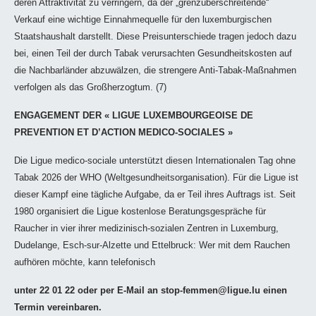
deren Attraktivität zu verringern, da der „grenzüberschreitende“
Verkauf eine wichtige Einnahmequelle für den luxemburgischen
Staatshaushalt darstellt. Diese Preisunterschiede tragen jedoch dazu
bei, einen Teil der durch Tabak verursachten Gesundheitskosten auf
die Nachbarländer abzuwälzen, die strengere Anti-Tabak-Maßnahmen
verfolgen als das Großherzogtum. (7)
ENGAGEMENT DER « LIGUE LUXEMBOURGEOISE DE
PREVENTION ET D’ACTION MEDICO-SOCIALES »
Die Ligue medico-sociale unterstützt diesen Internationalen Tag ohne
Tabak 2026 der WHO (Weltgesundheitsorganisation). Für die Ligue ist
dieser Kampf eine tägliche Aufgabe, da er Teil ihres Auftrags ist. Seit
1980 organisiert die Ligue kostenlose Beratungsgespräche für
Raucher in vier ihrer medizinisch-sozialen Zentren in Luxemburg,
Dudelange, Esch-sur-Alzette und Ettelbruck: Wer mit dem Rauchen
aufhören möchte, kann telefonisch
unter 22 01 22 oder per E-Mail an stop-femmen@ligue.lu einen
Termin vereinbaren.