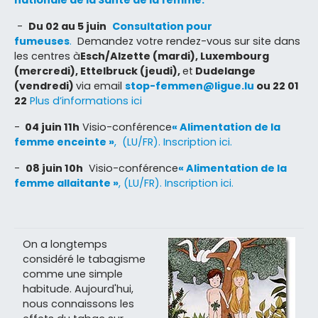
-
Du 02 au 5 juin
Consultation pour
fumeuses
.
Demandez votre rendez-vous sur site dans
les centres à
Esch/Alzette (mardi), Luxembourg
(mercredi),
Ettelbruck (jeudi),
et
Dudelange
(vendredi)
via email
stop-femmen@ligue.lu
ou 22 01
22
Plus d’informations ici
-
04 juin 11h
Visio-conférence
« Alimentation de la
femme enceinte »
, (LU/FR). Inscription ici.
-
08 juin 10h
Visio-conférence
« Alimentation de la
femme allaitante »
, (LU/FR). Inscription ici.
On a longtemps
considéré le tabagisme
comme une simple
habitude. Aujourd'hui,
nous connaissons les